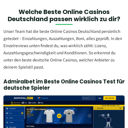
Welche Beste Online Casinos
Deutschland passen wirklich zu dir?
Unser Team hat die beste Online Casinos Deutschland persönlich
getestet – Einzahlungen, Auszahlungen, Boni, alles geprüft. In den
Einzelreviews unten findest du, was wirklich zählt: Lizenz,
Auszahlungsgeschwindigkeit und Konditionen. So erkennst du
unter den beste deutsche Online Casinos, welcher Anbieter zu
deinem Spielstil passt.
Admiralbet im Beste Online Casinos Test für
deutsche Spieler