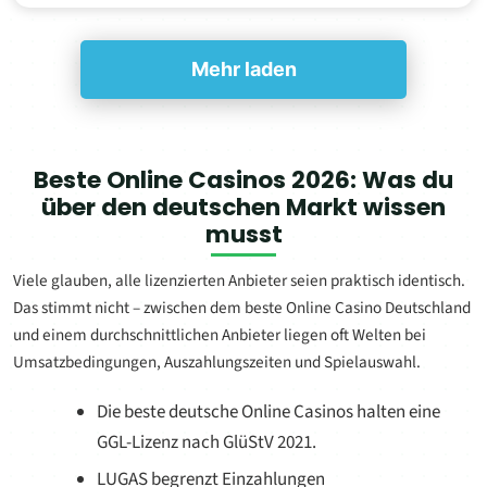
Mehr laden
Beste Online Casinos 2026: Was du
über den deutschen Markt wissen
musst
Viele glauben, alle lizenzierten Anbieter seien praktisch identisch.
Das stimmt nicht – zwischen dem beste Online Casino Deutschland
und einem durchschnittlichen Anbieter liegen oft Welten bei
Umsatzbedingungen, Auszahlungszeiten und Spielauswahl.
Die beste deutsche Online Casinos halten eine
GGL-Lizenz nach GlüStV 2021.
LUGAS begrenzt Einzahlungen