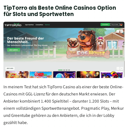
TipTorro als Beste Online Casinos Option
für Slots und Sportwetten
In meinem Test hat sich TipTorro Casino als einer der beste Online-
Casinos mit GGL-Lizenz für den deutschen Markt erwiesen. Der
Anbieter kombiniert 1.400 Spieltitel – darunter 1.200 Slots – mit
einem vollständigen Sportwettenangebot. Pragmatic Play, Merkur
und Greentube gehören zu den Anbietern, die ich in der Lobby
gezählt habe.