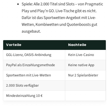
Spiele: Alle 2.000 Titel sind Slots – von Pragmatic
Play und Play’n GO. Live-Tische gibt es nicht.
Dafür ist das Sportwetten-Angebot mit Live-
Wetten, Kombiwetten und Quotenboosts gut
ausgebaut.
Vorteile
Nachteile
GGL-Lizenz, OASIS-Anbindung
Kein Live-Casino
PayPal als Einzahlungsmethode
Keine native App
Sportwetten mit Live-Wetten
Nur 2 Spielanbieter
2.000 Slots verfügbar
Mindesteinzahlung 10 €