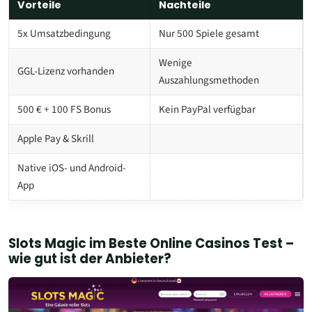
Vorteile
Nachteile
5x Umsatzbedingung
Nur 500 Spiele gesamt
Wenige
GGL-Lizenz vorhanden
Auszahlungsmethoden
500 € + 100 FS Bonus
Kein PayPal verfügbar
Apple Pay & Skrill
Native iOS- und Android-
App
Slots Magic im Beste Online Casinos Test –
wie gut ist der Anbieter?