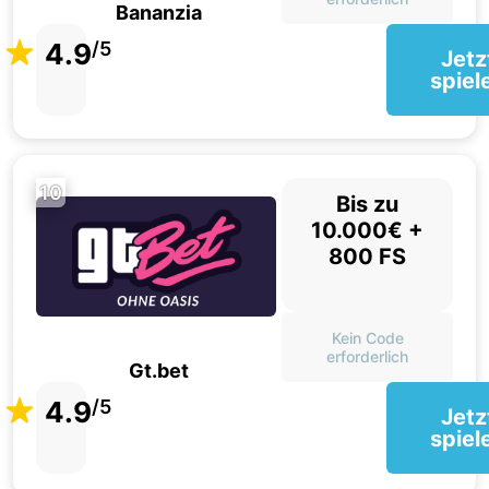
Bananzia
4.9
/5
Jetz
spiel
10
Bis zu
10.000€ +
800 FS
Kein Code
erforderlich
Gt.bet
4.9
/5
Jetz
spiel