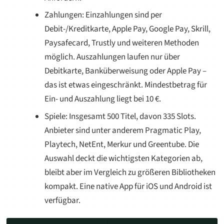
Zahlungen: Einzahlungen sind per
Debit-/Kreditkarte, Apple Pay, Google Pay, Skrill,
Paysafecard, Trustly und weiteren Methoden
möglich. Auszahlungen laufen nur über
Debitkarte, Banküberweisung oder Apple Pay –
das ist etwas eingeschränkt. Mindestbetrag für
Ein- und Auszahlung liegt bei 10 €.
Spiele: Insgesamt 500 Titel, davon 335 Slots.
Anbieter sind unter anderem Pragmatic Play,
Playtech, NetEnt, Merkur und Greentube. Die
Auswahl deckt die wichtigsten Kategorien ab,
bleibt aber im Vergleich zu größeren Bibliotheken
kompakt. Eine native App für iOS und Android ist
verfügbar.