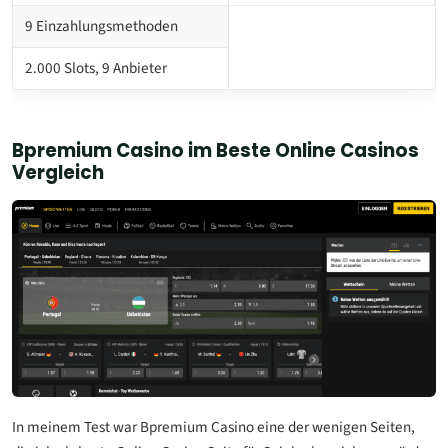
9 Einzahlungsmethoden
2.000 Slots, 9 Anbieter
Bpremium Casino im Beste Online Casinos
Vergleich
In meinem Test war Bpremium Casino eine der wenigen Seiten,