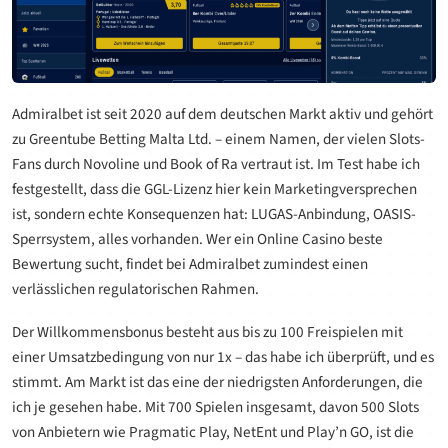
Admiralbet ist seit 2020 auf dem deutschen Markt aktiv und gehört
zu Greentube Betting Malta Ltd. – einem Namen, der vielen Slots-
Fans durch Novoline und Book of Ra vertraut ist. Im Test habe ich
festgestellt, dass die GGL-Lizenz hier kein Marketingversprechen
ist, sondern echte Konsequenzen hat: LUGAS-Anbindung, OASIS-
Sperrsystem, alles vorhanden. Wer ein Online Casino beste
Bewertung sucht, findet bei Admiralbet zumindest einen
verlässlichen regulatorischen Rahmen.
Der Willkommensbonus besteht aus bis zu 100 Freispielen mit
einer Umsatzbedingung von nur 1x – das habe ich überprüft, und es
stimmt. Am Markt ist das eine der niedrigsten Anforderungen, die
ich je gesehen habe. Mit 700 Spielen insgesamt, davon 500 Slots
von Anbietern wie Pragmatic Play, NetEnt und Play’n GO, ist die