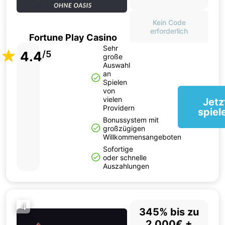
Kein Code
erforderlich
Fortune Play Casino
Sehr
4.4
/5
große
Auswahl
an
Spielen
von
vielen
Jetz
Providern
spiel
Bonussystem mit
großzügigen
Willkommensangeboten
Sofortige
oder schnelle
Auszahlungen
4
345% bis zu
2.000€ +