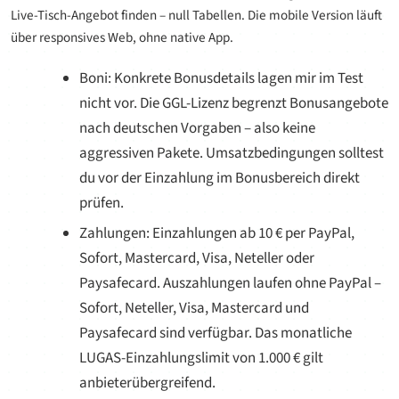
Live-Tisch-Angebot finden – null Tabellen. Die mobile Version läuft
über responsives Web, ohne native App.
Boni: Konkrete Bonusdetails lagen mir im Test
nicht vor. Die GGL-Lizenz begrenzt Bonusangebote
nach deutschen Vorgaben – also keine
aggressiven Pakete. Umsatzbedingungen solltest
du vor der Einzahlung im Bonusbereich direkt
prüfen.
Zahlungen: Einzahlungen ab 10 € per PayPal,
Sofort, Mastercard, Visa, Neteller oder
Paysafecard. Auszahlungen laufen ohne PayPal –
Sofort, Neteller, Visa, Mastercard und
Paysafecard sind verfügbar. Das monatliche
LUGAS-Einzahlungslimit von 1.000 € gilt
anbieterübergreifend.