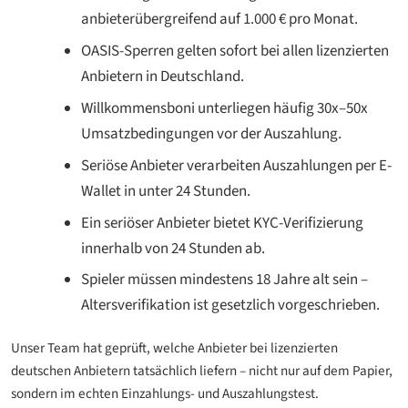
anbieterübergreifend auf 1.000 € pro Monat.
OASIS-Sperren gelten sofort bei allen lizenzierten
Anbietern in Deutschland.
Willkommensboni unterliegen häufig 30x–50x
Umsatzbedingungen vor der Auszahlung.
Seriöse Anbieter verarbeiten Auszahlungen per E-
Wallet in unter 24 Stunden.
Ein seriöser Anbieter bietet KYC-Verifizierung
innerhalb von 24 Stunden ab.
Spieler müssen mindestens 18 Jahre alt sein –
Altersverifikation ist gesetzlich vorgeschrieben.
Unser Team hat geprüft, welche Anbieter bei lizenzierten
deutschen Anbietern tatsächlich liefern – nicht nur auf dem Papier,
sondern im echten Einzahlungs- und Auszahlungstest.