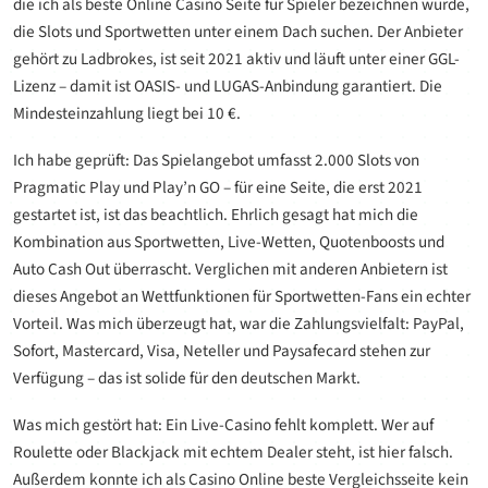
die ich als beste Online Casino Seite für Spieler bezeichnen würde,
die Slots und Sportwetten unter einem Dach suchen. Der Anbieter
gehört zu Ladbrokes, ist seit 2021 aktiv und läuft unter einer GGL-
Lizenz – damit ist OASIS- und LUGAS-Anbindung garantiert. Die
Mindesteinzahlung liegt bei 10 €.
Ich habe geprüft: Das Spielangebot umfasst 2.000 Slots von
Pragmatic Play und Play’n GO – für eine Seite, die erst 2021
gestartet ist, ist das beachtlich. Ehrlich gesagt hat mich die
Kombination aus Sportwetten, Live-Wetten, Quotenboosts und
Auto Cash Out überrascht. Verglichen mit anderen Anbietern ist
dieses Angebot an Wettfunktionen für Sportwetten-Fans ein echter
Vorteil. Was mich überzeugt hat, war die Zahlungsvielfalt: PayPal,
Sofort, Mastercard, Visa, Neteller und Paysafecard stehen zur
Verfügung – das ist solide für den deutschen Markt.
Was mich gestört hat: Ein Live-Casino fehlt komplett. Wer auf
Roulette oder Blackjack mit echtem Dealer steht, ist hier falsch.
Außerdem konnte ich als Casino Online beste Vergleichsseite kein