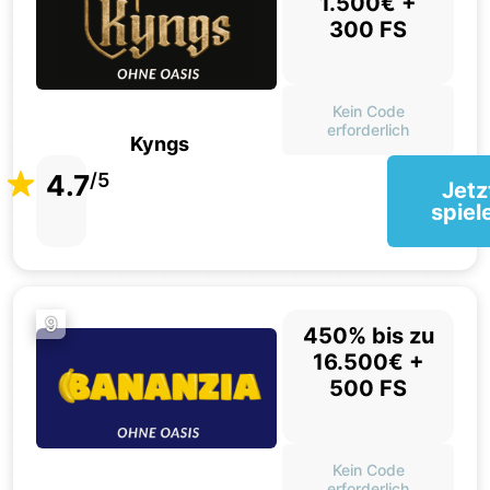
1.500€ +
300 FS
Kein Code
erforderlich
Kyngs
4.7
/5
Jetz
spiel
9
450% bis zu
16.500€ +
500 FS
Kein Code
erforderlich